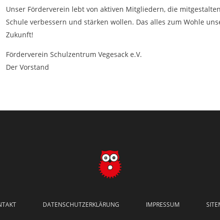
Unser Förderverein lebt von aktiven Mitgliedern, die mitgestalt
Schule verbessern und stärken wollen. Das alles zum Wohle unse
Zukunft!
Förderverein Schulzentrum Vegesack e.V.
Der Vorstand
NTAKT
DATENSCHUTZERKLÄRUNG
IMPRESSUM
SIT