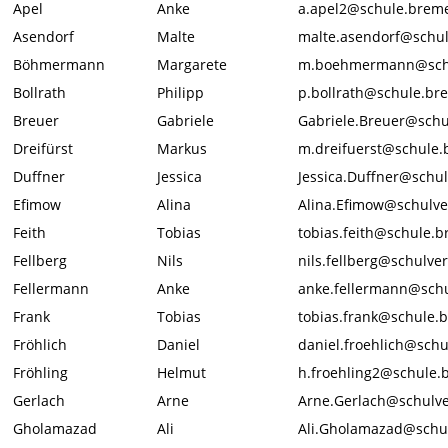
Apel
Anke
a.apel2@schule.brem
Asendorf
Malte
malte.asendorf@schu
Böhmermann
Margarete
m.boehmermann@sch
Bollrath
Philipp
p.bollrath@schule.br
Breuer
Gabriele
Gabriele.Breuer@sch
Dreifürst
Markus
m.dreifuerst@schule
Duffner
Jessica
Jessica.Duffner@schu
Efimow
Alina
Alina.Efimow@schulv
Feith
Tobias
tobias.feith@schule.
Fellberg
Nils
nils.fellberg@schulv
Fellermann
Anke
anke.fellermann@sch
Frank
Tobias
tobias.frank@schule.
Fröhlich
Daniel
daniel.froehlich@sch
Fröhling
Helmut
h.froehling2@schule.
Gerlach
Arne
Arne.Gerlach@schulv
Gholamazad
Ali
Ali.Gholamazad@schu