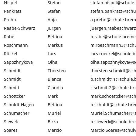
Nispel
Stefan
stefan.nispel@schule
Pankratz
Stefan
stefan.pankratz@schu
Prehn
Anja
a.prehn@schule.brem
Raabe-Schwarz
Jürgen
juergen.raabeschwar
Rabe
Bettina
b.rabe@schule.breme
Röschmann
Markus
m.roeschmann3@schu
Rückel
Lars
lars.rueckel@schule.
Sapozhnykova
Olha
olha.sapozhnykova@s
Schmidt
Thorsten
thorsten.schmidt@sc
Schmidt
Bianca
b.schmidt11@schule.
Schmitt
Claudia
c.schmitt2@schule.b
Schöttcker
Mark
mark.schoettcker@sc
Schuldt-Hagen
Bettina
b.schuldt@schule.br
Schumacher
Muriel
Muriel.Schumacher@s
Siewek
Birka
b.sieweck@schule.br
Soares
Marcio
Marcio.Soares@schul