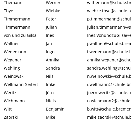
Themann
Werner
w.themann@schule.b
Thye
Wiebke
wiebke.thye@schule.
Timmermann
Peter
p.timmermann@schul
Timmermann
Julian
julian.timmermann@s
von und zu Gilsa
Ines
Ines.VonundzuGilsa@
Wallner
Jan
j.wallner@schule.bre
Wedemann
Ingo
i.wedemann@schule.
Wegener
Annika
annika.wegener@schu
Wehling
Sandra
sandra.wehling@schu
Weinowski
Nils
n.weinowski@schule.
Wellmann-Seifert
Imke
i.wellmann@schule.b
Weritz
Jörn
joern.weritz@schule.
Wichmann
Niels
n.wichmann2@schule
Witt
Benjamin
b.witt@schule.breme
Zaorski
Mike
mike.zaorski@schule