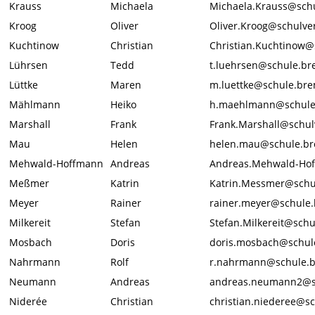
Krauss
Michaela
Michaela.Krauss@sch
Kroog
Oliver
Oliver.Kroog@schulve
Kuchtinow
Christian
Christian.Kuchtinow
Lührsen
Tedd
t.luehrsen@schule.b
Lüttke
Maren
m.luettke@schule.br
Mählmann
Heiko
h.maehlmann@schule
Marshall
Frank
Frank.Marshall@schu
Mau
Helen
helen.mau@schule.b
Mehwald-Hoffmann
Andreas
Andreas.Mehwald-Ho
Meßmer
Katrin
Katrin.Messmer@schu
Meyer
Rainer
rainer.meyer@schule
Milkereit
Stefan
Stefan.Milkereit@sch
Mosbach
Doris
doris.mosbach@schul
Nahrmann
Rolf
r.nahrmann@schule.
Neumann
Andreas
andreas.neumann2@s
Niderée
Christian
christian.niederee@s