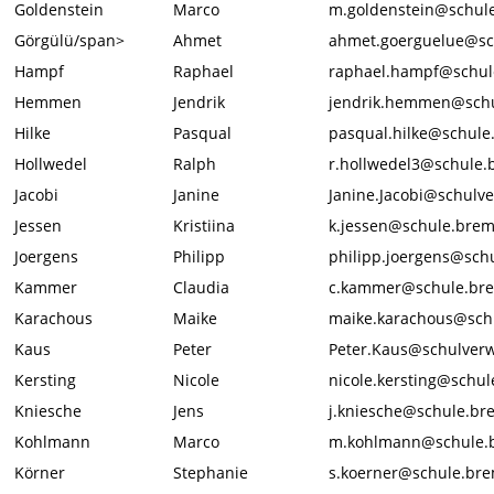
Goldenstein
Marco
m.goldenstein@schul
Görgülü/span>
Ahmet
ahmet.goerguelue@sc
Hampf
Raphael
raphael.hampf@schul
Hemmen
Jendrik
jendrik.hemmen@sch
Hilke
Pasqual
pasqual.hilke@schule
Hollwedel
Ralph
r.hollwedel3@schule
Jacobi
Janine
Janine.Jacobi@schulv
Jessen
Kristiina
k.jessen@schule.bre
Joergens
Philipp
philipp.joergens@sch
Kammer
Claudia
c.kammer@schule.br
Karachous
Maike
maike.karachous@sch
Kaus
Peter
Peter.Kaus@schulver
Kersting
Nicole
nicole.kersting@schu
Kniesche
Jens
j.kniesche@schule.br
Kohlmann
Marco
m.kohlmann@schule.
Körner
Stephanie
s.koerner@schule.br